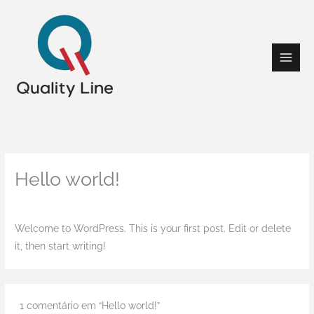
Ir
para
o
conteúdo
Hello world!
1 Comentário
/
Blog
/ Por
qualityline
Welcome to WordPress. This is your first post. Edit or delete
it, then start writing!
1 comentário em “Hello world!”