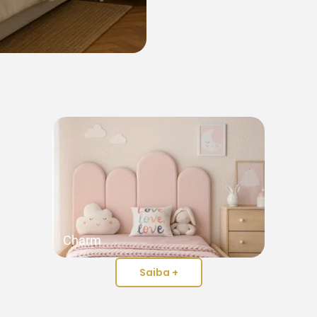
Charm
Saiba +