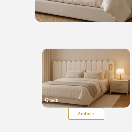
Grace
Saiba +