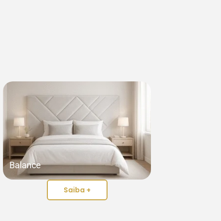
Balance
Saiba +